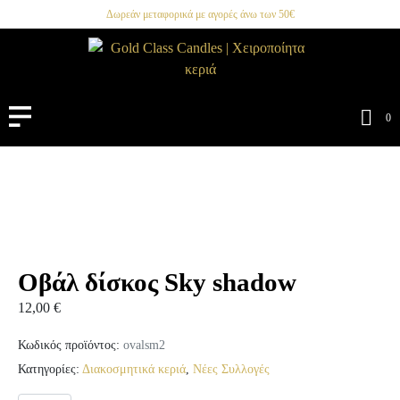
Δωρεάν μεταφορικά με αγορές άνω των 50€
0
Οβάλ δίσκος Sky shadow
12,00
€
Κωδικός προϊόντος:
ovalsm2
Κατηγορίες:
Διακοσμητικά κεριά
,
Νέες Συλλογές