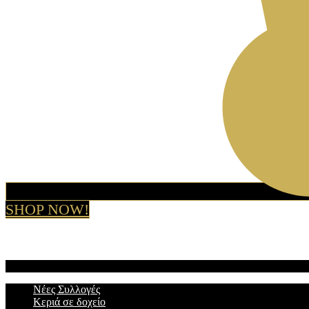
SHOP NOW!
Νέες Συλλογές
Κεριά σε δοχείο