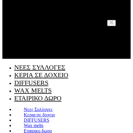
Cart
No products in the cart.
ΝΕΕΣ ΣΥΛΛΟΓΕΣ
ΚΕΡΙΑ ΣΕ ΔΟΧΕΙΟ
DIFFUSERS
WAX MELTS
ΕΤΑΙΡΙΚΟ ΔΩΡΟ
Νεες Συλλογες
Κερια σε δοχειο
DIFFUSERS
Wax melts
Εταιρικο δωρο