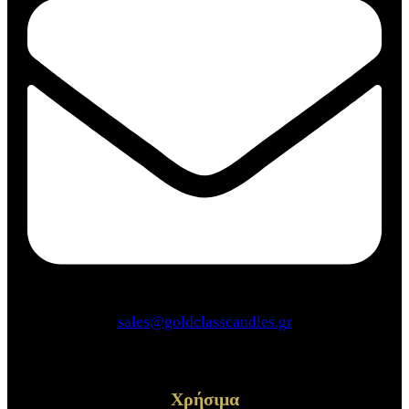
sales@goldclasscandles.gr
Χρήσιμα