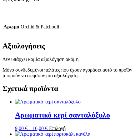
Άρωμα
Orchid & Patchouli
Αξιολογήσεις
Δεν υπάρχει καμία αξιολόγηση ακόμη.
Μόνο συνδεδεμένοι πελάτες που έχουν αγοράσει αυτό το προϊόν
μπορούν να αφήσουν μία αξιολόγηση.
Σχετικά προϊόντα
Αρωματικό κερί σανταλόξυλο
Price
Αυτό
9,00
€
–
16,00
€
Επιλογή
range:
το
9,00 €
προϊόν