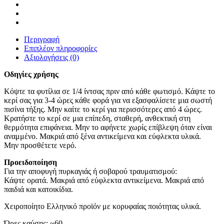
σετ
ποσότητα
Περιγραφή
Επιπλέον πληροφορίες
Αξιολογήσεις (0)
Οδηγίες χρήσης
Κόψτε τα φυτίλια σε 1/4 ίντσας πριν από κάθε φωτισμό. Κάψτε το
κερί σας για 3-4 ώρες κάθε φορά για να εξασφαλίσετε μια σωστή
πισίνα τήξης. Μην καίτε το κερί για περισσότερες από 4 ώρες.
Κρατήστε το κερί σε μια επίπεδη, σταθερή, ανθεκτική στη
θερμότητα επιφάνεια. Μην το αφήνετε χωρίς επίβλεψη όταν είναι
αναμμένο. Μακριά από ξένα αντικείμενα και εύφλεκτα υλικά.
Μην προσθέτετε νερό.
Προειδοποίηση
Για την αποφυγή πυρκαγιάς ή σοβαρού τραυματισμού:
Κάψτε ορατά. Μακριά από εύφλεκτα αντικείμενα. Μακριά από
παιδιά και κατοικίδια.
Χειροποίητο Ελληνικό προϊόν με κορυφαίας ποιότητας υλικά.
Ώρες καύσης: ~60