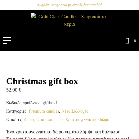
Δωρεάν μεταφορικά με αγορές άνω των 50€
0
Christmas gift box
52,00
€
Κωδικός προϊόντος:
giftbox1
Κατηγορίες:
Premium candles
,
Νέες Συλλογές
Ετικέτες:
Δώρο
,
Εταιρικό δώρο
,
Χριστουγεννιάτικο δώρο
Ένα χριστουγεννιάτικο δώρο γεμάτο λάμψη και θαλπωρή.