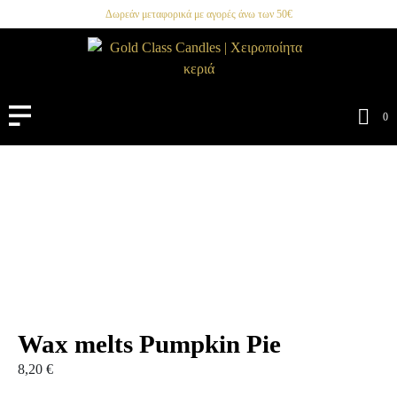
Δωρεάν μεταφορικά με αγορές άνω των 50€
0
Wax melts Pumpkin Pie
8,20
€