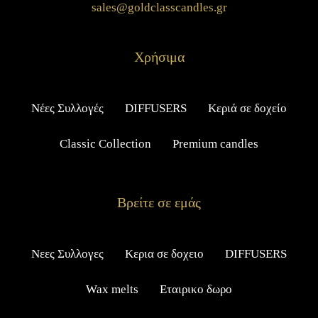
sales@goldclasscandles.gr
Χρήσιμα
Νέες Συλλογές
DIFFUSERS
Κεριά σε δοχείο
Classic Collection
Premium candles
Βρείτε σε εμάς
Νεες Συλλογες
Κερια σε δοχειο
DIFFUSERS
Wax melts
Εταιρικο δωρο