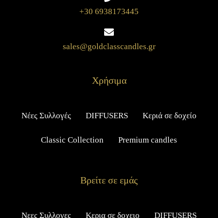
+30 6938173445
sales@goldclasscandles.gr
Χρήσιμα
Νέες Συλλογές
DIFFUSERS
Κεριά σε δοχείο
Classic Collection
Premium candles
Βρείτε σε εμάς
Νεες Συλλογες
Κερια σε δοχειο
DIFFUSERS